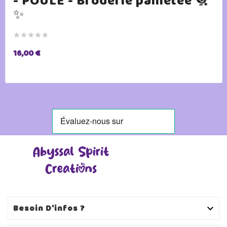
- POULE - Broderie pailletée 🐔
✨





16,00 €
Besoin D'infos ?
