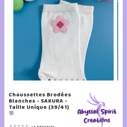
Chaussettes Brodées
Blanches - SAKURA -
Taille Unique (39/41)
🌸





LA REVUE(0)