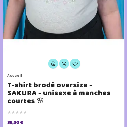
Accueil
T-shirt brodé oversize -
SAKURA - unisexe à manches
courtes 🌸





35,00 €