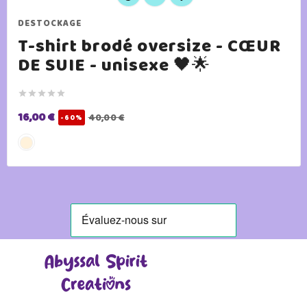
DESTOCKAGE
T-shirt brodé oversize - CŒUR
DE SUIE - unisexe 🖤🌟





16,00 €
40,00 €
-60%