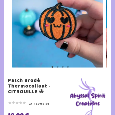
Patch Brodé
Thermocollant -
CITROUILLE 🎃





LA REVUE(0)