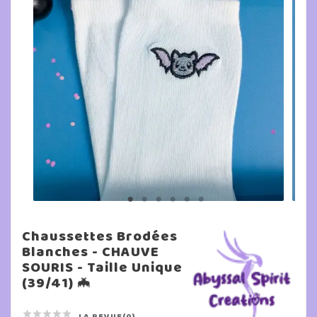
Chaussettes Brodées
Blanches - CHAUVE
SOURIS - Taille Unique
(39/41) 🦇





LA REVUE(0)