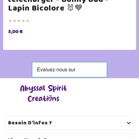
Lapin Bicolore 🐰💙





3,00 €
Besoin D'infos ?
