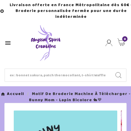
Livraison offerte en France Métropolitaine dès 60€ 
Broderie personnalisée fermée pour une durée

indéterminée
0

Accueil
Motif De Broderie Machine À Télécharger -
Bunny Mom - Lapin Bicolore 🐇💙