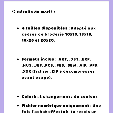
💜
Détails du motif :
4 tailles disponibles
: Adapté aux
cadres de broderie
10x10, 13x18,
16x26 et 20x20
.
Formats inclus
: .ART, .DST, .EXP,
.HUS, .JEF, .PCS, .PES, .SEW, .VIP, .VP3,
.XXX (fichier .ZIP à décompresser
avant usage).
Coloré :
5 changements de couleur.
Fichier numérique uniquement
: Une
fois l'achat effectué, tu reçois un