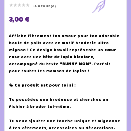





LA REVUE(0)
3,00 €
Affiche fièrement ton amour pour ton adorable
boule de poils avec ce motif broderie ultra-
mignon ! Ce design kawaii représente un
cœur
rose
avec une
tête de lapin bicolore
,
accompagné du texte
"BUNNY MOM"
. Parfait
pour toutes les mamans de lapins !
🐇
Ce produit est pour toi si :
Tu possèdes une brodeuse et cherches un
fichier à broder toi-même.
Tu veux ajouter une touche unique et mignonne
à tes vêtements, accessoires ou décorations.