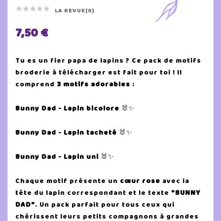





LA REVUE(0)
7,50 €
Tu es un fier papa de lapins ? Ce pack de motifs
broderie à télécharger est fait pour toi ! Il
comprend
3 motifs adorables
:
Bunny Dad - Lapin bicolore
🐰✨
Bunny Dad - Lapin tacheté
🐰✨
Bunny Dad - Lapin uni
🐰✨
Chaque motif présente un
cœur rose
avec la
tête du lapin correspondant et le texte
"BUNNY
DAD"
. Un pack parfait pour tous ceux qui
chérissent leurs petits compagnons à grandes