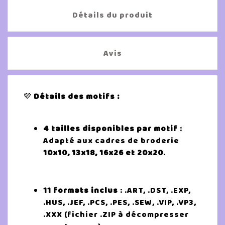
Détails du produit
Avis
💜
Détails des motifs :
4 tailles disponibles par motif
:
Adapté aux cadres de broderie
10x10, 13x18, 16x26 et 20x20
.
11 formats inclus
: .ART, .DST, .EXP,
.HUS, .JEF, .PCS, .PES, .SEW, .VIP, .VP3,
.XXX (fichier .ZIP à décompresser