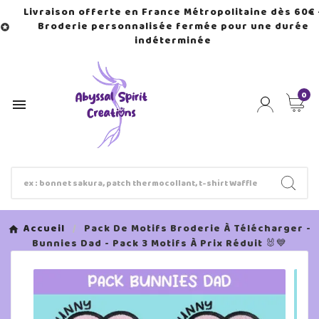
Livraison offerte en France Métropolitaine dès 60€ 
Broderie personnalisée fermée pour une durée

indéterminée
0

Accueil
Pack De Motifs Broderie À Télécharger -
Bunnies Dad - Pack 3 Motifs À Prix Réduit 🐰💙