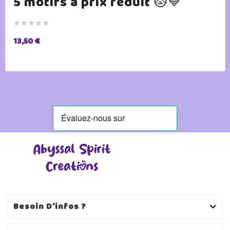
5 motifs à prix réduit 🐱💙





13,50 €
Besoin D'infos ?
