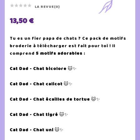





LA REVUE(0)
13,50 €
Tu es un fier papa de chats ? Ce pack de motifs
broderie à télécharger est fait pour toi ! Il
comprend
5 motifs adorables
:
Cat Dad - Chat bicolore
🐱✨
Cat Dad - Chat calicot
🐱✨
Cat Dad - Chat écailles de tortue
🐱✨
Cat Dad - Chat tigré
🐱✨
Cat Dad - Chat uni
🐱✨