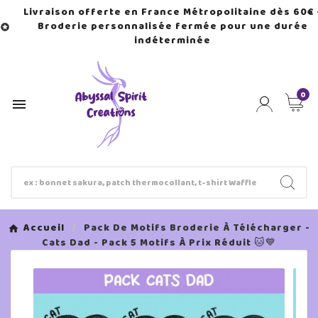
Livraison offerte en France Métropolitaine dès 60€ 
Broderie personnalisée fermée pour une durée

indéterminée
0

Accueil
Pack De Motifs Broderie À Télécharger -
Cats Dad - Pack 5 Motifs À Prix Réduit 🐱💙