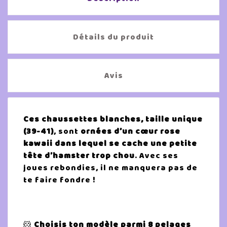
Détails du produit
Avis
Ces chaussettes blanches, taille unique
(39-41)
, sont
ornées d’un cœur rose
kawaii dans lequel se cache une petite
tête d’hamster trop chou
. Avec ses
joues rebondies, il ne manquera pas de
te faire fondre !
🐹
Choisis ton modèle parmi 8 pelages