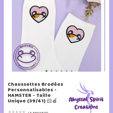
Chaussettes Brodées
Personnalisables -
HAMSTER - Taille
Unique (39/41) 🐹🍎





LA REVUE(0)