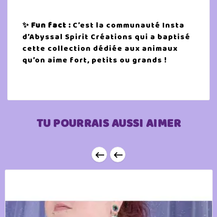
✨ Fun fact :
C’est la communauté Insta
d’Abyssal Spirit Créations qui a baptisé
cette collection dédiée aux animaux
qu’on aime fort, petits ou grands !
TU POURRAIS AUSSI AIMER

