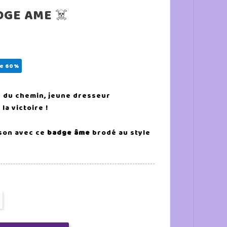
ADGE AME ☠️
e 60%
ié du chemin, jeune dresseur
la victoire !
ison avec ce
badge âme
brodé au style