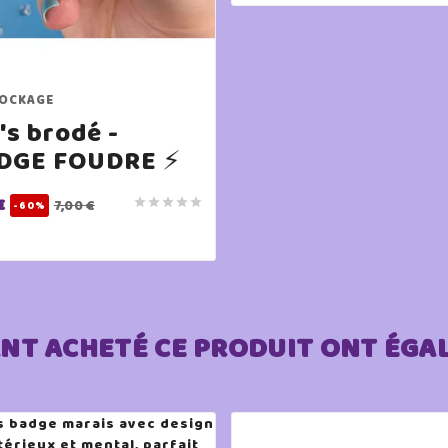
OCKAGE
's brodé -
DGE FOUDRE ⚡
€





7,00 €
-60%
ANT ACHETÉ CE PRODUIT ONT ÉGA