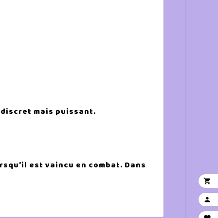
 discret mais puissant.
rsqu'il est vaincu en combat. Dans

