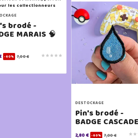
OCKAGE
's brodé -
DGE MARAIS 🧠
€





7,00 €
-60%
DESTOCKAGE
Pin's brodé -
BADGE CASCADE
2,80 €


7,00 €
-60%