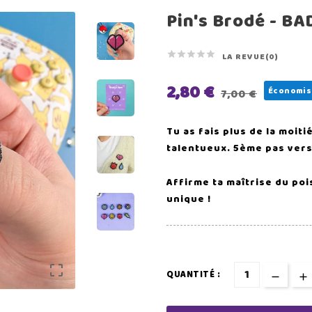
Pin's Brodé - B





LA REVUE(0)
2,80 €
Économis
7,00 €
Tu as fais plus de la moit
talentueux. 5ème pas vers 
Affirme ta maîtrise du po
unique !

QUANTITÉ :