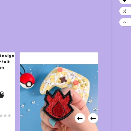



🧠




