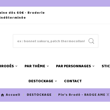
aine dès 60€ - Broderie
 indéterminée
 BRODÉS
PAR THÈME
PAR PERSONNAGES
STI
DESTOCKAGE
CONTACT
Accueil
DESTOCKAGE
Pin's Brodé - BADGE AME ☠️