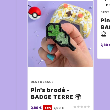
DEST
Pin
BA
🔮
2,80 
DESTOCKAGE
Pin's brodé -
BADGE TERRE 🌍
2,80 €





7,00 €
-60%