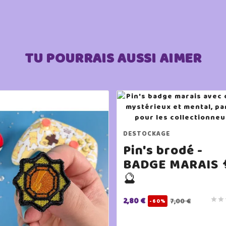
TU POURRAIS AUSSI AIMER
DESTOCKAGE
Pin's brodé -
BADGE MARAIS 
🔮
2,80 €


7,00 €
-60%