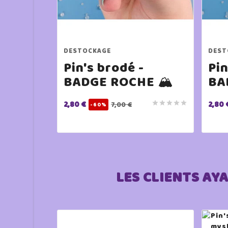
DESTOCKAGE
DEST
Pin's brodé -
Pin
BADGE ROCHE 🏔️
BA
2,80 €
2,80 





7,00 €
-60%
LES CLIENTS AY