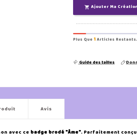
Ajouter Ma Créatio

1
Plus Que
Articles Restants
Guide des tailles
Donn
roduit
Avis
son avec ce
badge brodé "Âme"
. Parfaitement conçu