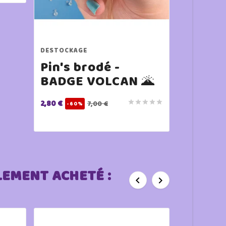
DESTOCKAGE
DESTOCKAG
Pin's brodé -
Pin's 
BADGE VOLCAN 🌋
BADGE
2,80 €
2,80 €





7,00 €
-60%
-60
LEMENT ACHETÉ :

