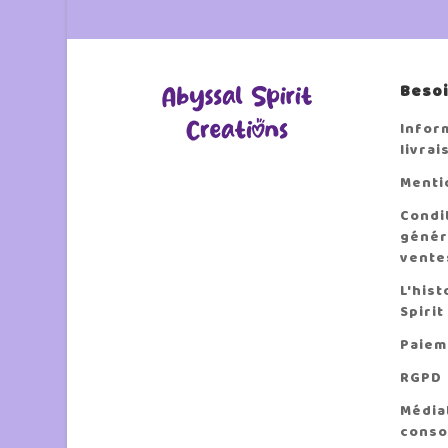
Besoi
Infor
livrai
Menti
Condi
génér
vente
L'hist
Spirit
Paiem
RGPD
Médiat
conso