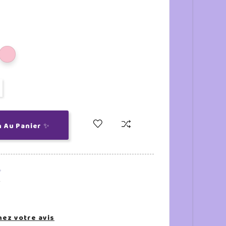
n Au Panier ✨
.
ez votre avis