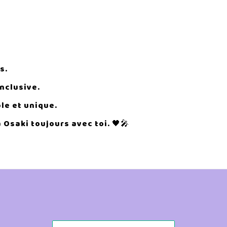
s.
nclusive.
le et unique.
Osaki toujours avec toi. 🖤🎤