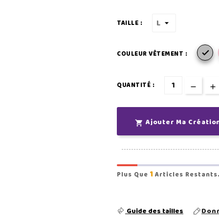
TAILLE :

COULEUR VÊTEMENT :
QUANTITÉ :
Ajouter Ma Créatio

1
Plus Que
Articles Restants
Guide des tailles
Donn