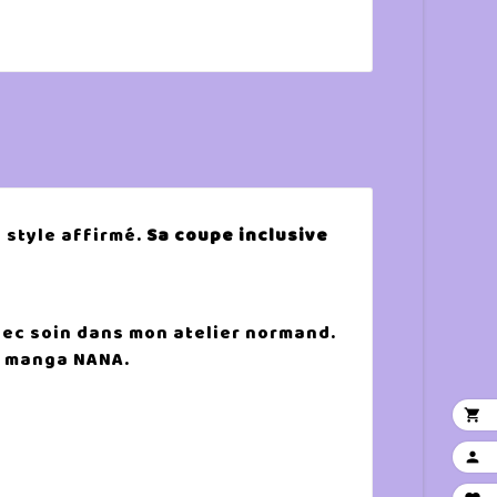
 style affirmé.
Sa coupe inclusive
avec soin dans mon atelier normand.
u manga NANA.

