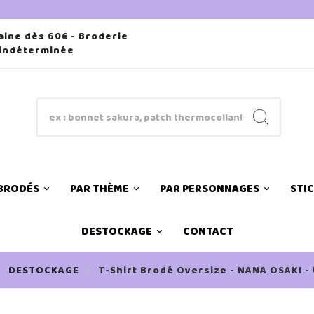
aine dès 60€ - Broderie
 indéterminée
 BRODÉS
PAR THÈME
PAR PERSONNAGES
STI
DESTOCKAGE
CONTACT
DESTOCKAGE
T-Shirt Brodé Oversize - NANA OSAKI - 