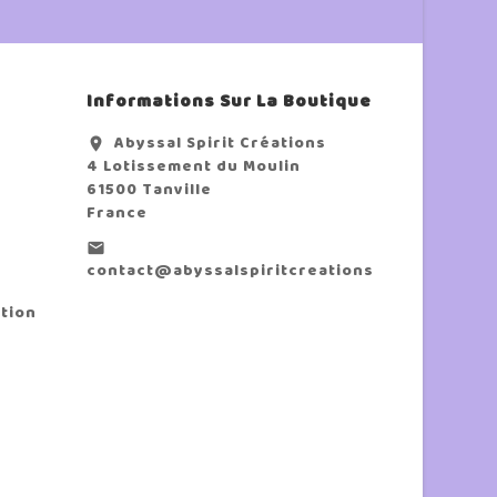
Informations Sur La Boutique
Abyssal Spirit Créations
location_on
4 Lotissement du Moulin
61500 Tanville
France
email
contact@abyssalspiritcreations.com
tion