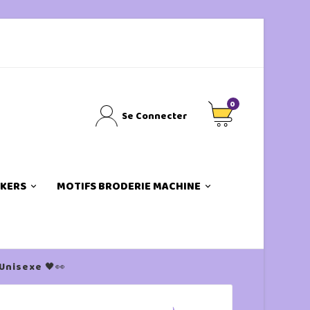
0
Se Connecter
CKERS
MOTIFS BRODERIE MACHINE
Unisexe 🖤👀