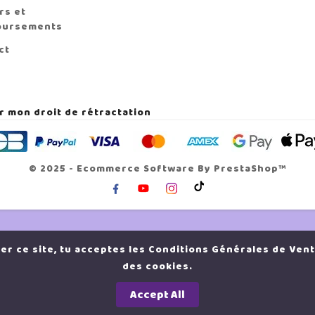
rs et
oursements
ct
r mon droit de rétractation
© 2025 - Ecommerce Software By PrestaShop™
ser ce site, tu acceptes les Conditions Générales de Vent
des cookies.
T-SHIRT BRODÉ OVERSIZE
- NANA OSAKI - UNISEXE 🖤
Accept All
👀