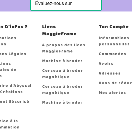
n D'infos ?
Liens
Ton Compte
MaggieFrame
mations
Informations
son
personnelles
A propos des liens
MaggieFrame
ons Légales
Commandes
Machine à broder
tions
Avoirs
ales de
Cerceau à broder
Adresses
s
magnétique
Bons de réduc
oire d'Abyssal
Cerceau à broder
 Créations
magnétique
Mes alertes
ent Sécurisé
Machine à broder
ion à la
mmation