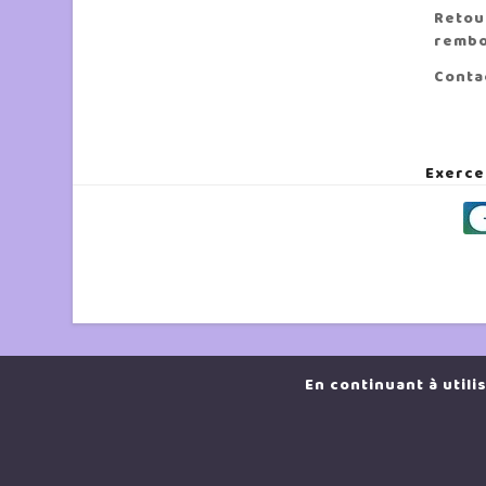
Retou
remb
Conta
Exerce
En continuant à utili