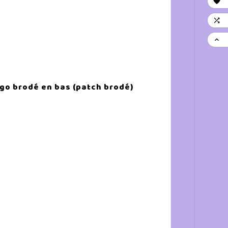



ogo brodé en bas (patch brodé)