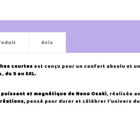
roduit
Avis
ches courtes
est conçu pour un confort absolu et un
s,
du S au 5XL.
d puissant et magnétique de Nana Osaki
, réalisée 
Créations,
pensé pour durer et célébrer l’univers d