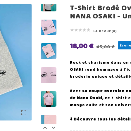
T-Shirt Brodé Ov
NANA OSAKI - Un





LA REVUE(0)
18,00 €
Écono
45,00 €
Rock et charisme dans un 
OSAKI rend hommage à l’i
broderie unique et détaill
Avec
sa coupe oversize co
de Nana Osaki,
ce t-shirt 
manga culte et son univer

⬇️ Découvre tous les détai

