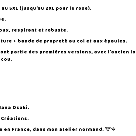
 au 5XL (jusqu'au 2XL pour le rose).
se.
doux, respirant et robuste.
uture + bande de propreté au col et aux épaules.
font partie des premières versions, avec l'ancien l
 cou.
Nana Osaki.
 Créations.
 en France, dans mon atelier normand. 🐮🌼