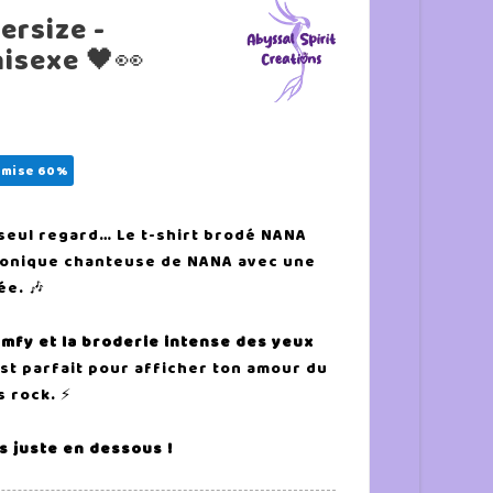
ersize -
isexe 🖤👀
mise 60%
seul regard… Le t-shirt brodé NANA
conique chanteuse de NANA avec une
ée. 🎶
mfy et la broderie intense des yeux
est parfait pour afficher ton amour du
s rock. ⚡
ls juste en dessous !