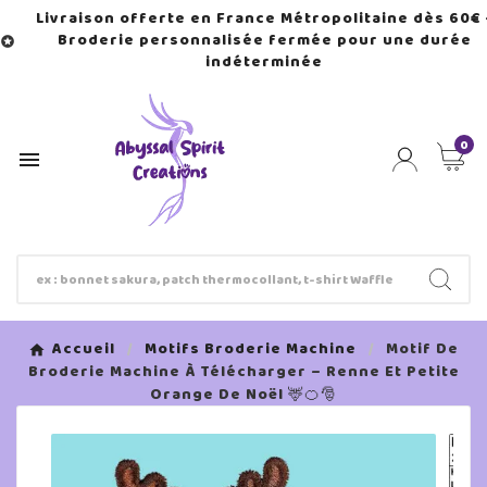
Livraison offerte en France Métropolitaine dès 60€ 
Broderie personnalisée fermée pour une durée

indéterminée
0

Accueil
Motifs Broderie Machine
Motif De
Broderie Machine À Télécharger – Renne Et Petite
Orange De Noël 🦌🍊🎅