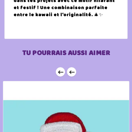
dans tes projets avec ce motif hilarant
et festif ! Une combinaison parfaite
entre le kawaii et l’originalité.
🎄✨
TU POURRAIS AUSSI AIMER

