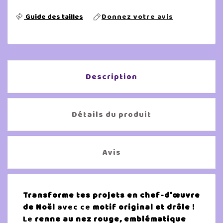
Guide des tailles
Donnez votre avis
Description
Détails du produit
Avis
Transforme tes projets en chef-d'œuvre
de Noël
avec ce
motif original et drôle
!
Le
renne au nez rouge, emblématique