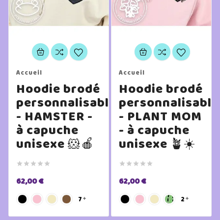
Accueil
Accueil
Hoodie brodé
Hoodie brodé
personnalisable
personnalisable
- HAMSTER -
- PLANT MOM
à capuche
- à capuche
unisexe 🐹🍎
unisexe 🪴☀️










62,00 €
62,00 €
7
2

