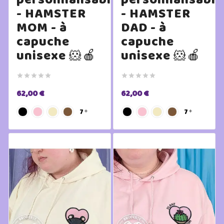
- HAMSTER
- HAMSTER
MOM - à
DAD - à
capuche
capuche
unisexe 🐹🍎
unisexe 🐹🍎










62,00 €
62,00 €
7
7

