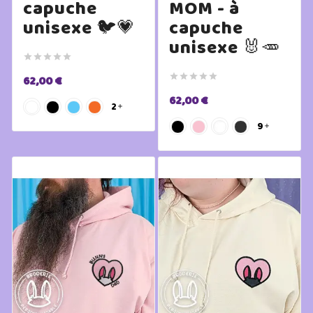
capuche
MOM - à
unisexe 🐦💗
capuche
unisexe 🐰🥕










62,00 €
62,00 €
2

9
