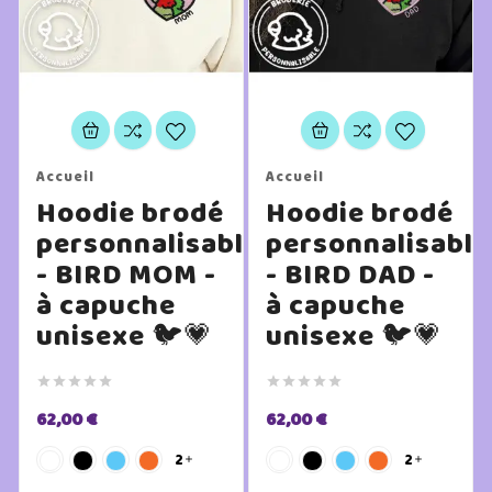
Accueil
Accueil
Hoodie brodé
Hoodie brodé
personnalisable
personnalisable
- BIRD MOM -
- BIRD DAD -
à capuche
à capuche
unisexe 🐦💗
unisexe 🐦💗










62,00 €
62,00 €
2
2

