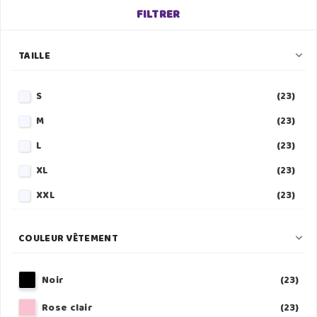
FILTRER
TAILLE

S
(23)
M
(23)
L
(23)
XL
(23)
XXL
(23)
3XL
(23)
COULEUR VÊTEMENT

4XL
(22)
5XL
(22)
Noir
(23)
Rose clair
(23)