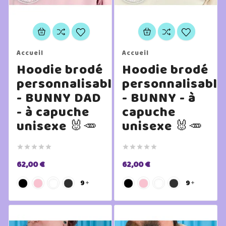
Accueil
Accueil
Hoodie brodé
Hoodie brodé
personnalisable
personnalisable
- BUNNY DAD
- BUNNY - à
- à capuche
capuche
unisexe 🐰🥕
unisexe 🐰🥕










62,00 €
62,00 €
9
9

