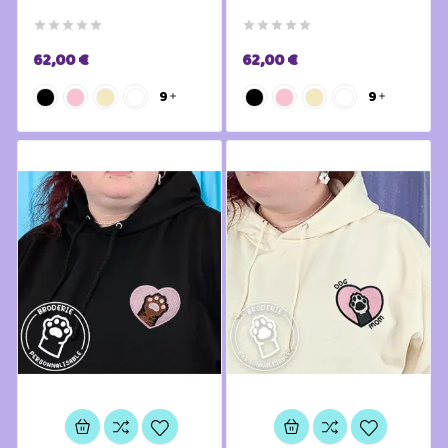










62,00 €
62,00 €
9
9

