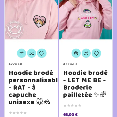
Accueil
Accueil
Hoodie brodé
Hoodie brodé
personnalisable
- LET ME BE -
- RAT - à
Broderie
capuche
pailletée ✨🌈
unisexe 🐭🧀










65,00 €