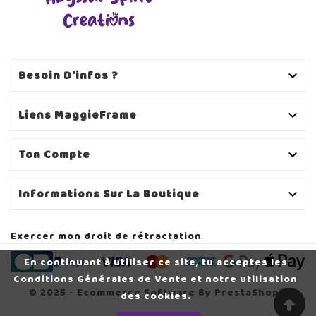
Besoin D'infos ?

Liens MaggieFrame

Ton Compte

Informations Sur La Boutique

Exercer mon droit de rétractation
En continuant à utiliser ce site, tu acceptes les
Conditions Générales de Vente et notre utilisation
© 2025 - Ecommerce Software By PrestaShop™
HOODIE BRODÉ
des cookies.
PERSONNALISABLE - RAT