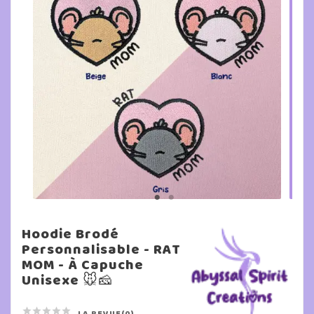
Hoodie Brodé
Personnalisable - RAT
MOM - À Capuche
Unisexe 🐭🧀





LA REVUE(0)