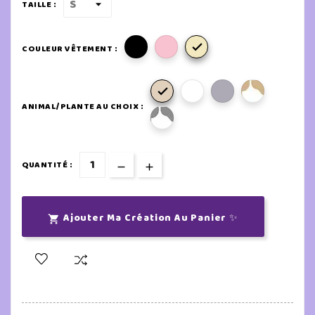
TAILLE :

COULEUR VÊTEMENT :

ANIMAL/PLANTE AU CHOIX :
QUANTITÉ :
Ajouter Ma Création Au Panier ✨
