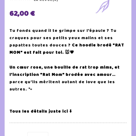
62,00 €
Tu fonds quand il te grimpe sur l’épaule ? Tu
craques pour ses petits yeux malins et ses
papattes toutes douces ?
Ce hoodie brodé "RAT
MOM" est fait pour toi. 🐭💗
Un cœur rose, une bouille de rat trop mims, et
l’inscription "Rat Mom" brodée avec amour
…
parce qu’ils méritent autant de love que les
autres. 🐾
Tous les détails juste ici ⬇️