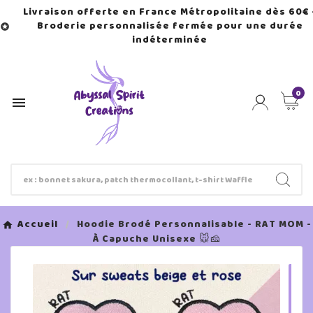
Livraison offerte en France Métropolitaine dès 60€ 
Broderie personnalisée fermée pour une durée

indéterminée
0

Accueil
Hoodie Brodé Personnalisable - RAT MOM -
À Capuche Unisexe 🐭🧀