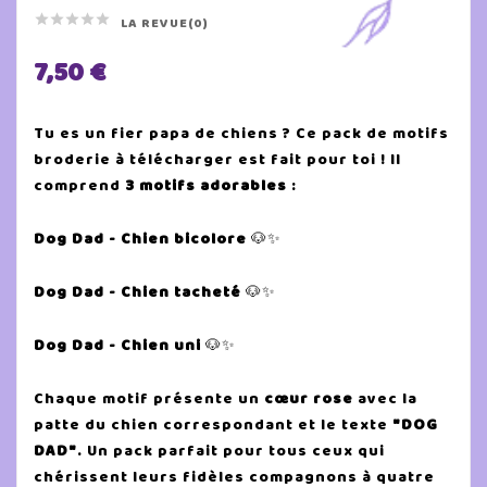





LA REVUE(0)
7,50 €
Tu es un fier papa de chiens ? Ce pack de motifs
broderie à télécharger est fait pour toi ! Il
comprend
3 motifs adorables
:
Dog Dad - Chien bicolore
🐶✨
Dog Dad - Chien tacheté
🐶✨
Dog Dad - Chien uni
🐶✨
Chaque motif présente un
cœur rose
avec la
patte du chien correspondant et le texte
"DOG
DAD"
. Un pack parfait pour tous ceux qui
chérissent leurs fidèles compagnons à quatre