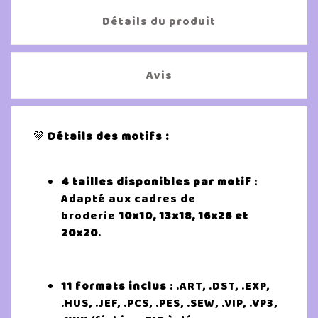
Détails du produit
Avis
💜
Détails des motifs :
4 tailles disponibles par motif
:
Adapté aux cadres de
broderie
10x10, 13x18, 16x26 et
20x20
.
11 formats inclus
: .ART, .DST, .EXP,
.HUS, .JEF, .PCS, .PES, .SEW, .VIP, .VP3,