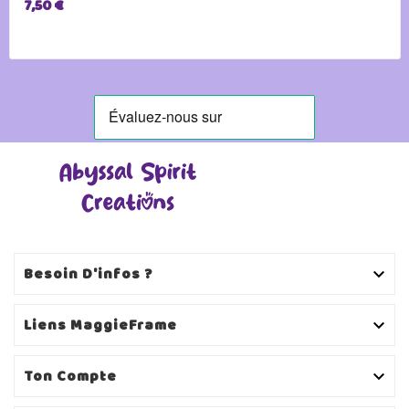
7,50 €
Besoin D'infos ?

Liens MaggieFrame

Ton Compte
