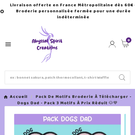
Livraison offerte en France Métropolitaine dès 60€ 
Broderie personnalisée fermée pour une durée

indéterminée
0

Accueil
Pack De Motifs Broderie À Télécharger -
Dogs Dad - Pack 3 Motifs À Prix Réduit 🐶💙