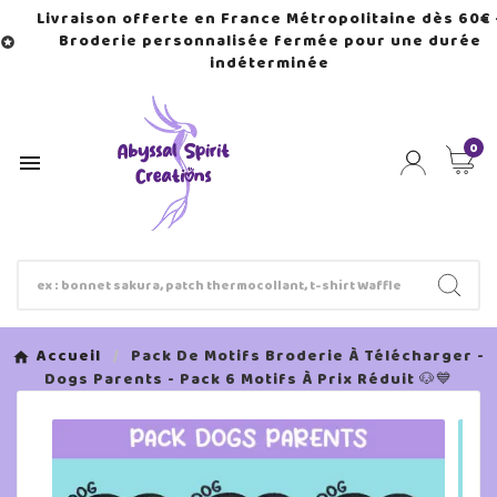
Livraison offerte en France Métropolitaine dès 60€ 
Broderie personnalisée fermée pour une durée

indéterminée
0

Accueil
Pack De Motifs Broderie À Télécharger -
Dogs Parents - Pack 6 Motifs À Prix Réduit 🐶💙