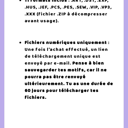
11 formats inclus
: .ART, .DST, .EXP,
.HUS, .JEF, .PCS, .PES, .SEW, .VIP, .VP3,
.XXX (fichier .ZIP à décompresser
avant usage).
Fichiers numériques uniquement
:
Une fois l'achat effectué, un lien
de téléchargement unique est
envoyé par e-mail.
Pense à bien
sauvegarder tes motifs, car il ne
pourra pas être renvoyé
ultérieurement. Tu as une durée de
60 jours pour télécharger tes
fichiers.