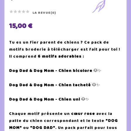





LA REVUE(0)
15,00 €
Tu es un fier parent de chiens ? Ce pack de
motifs broderie à télécharger est fait pour toi !
Il comprend
6 motifs adorables
:
Dog Dad & Dog Mom - Chien bicolore
🐶✨
Dog Dad
& Dog Mom
- Chien tacheté
🐶✨
Dog Dad & Dog Mom - Chien uni
🐶✨
Chaque motif présente un
cœur rose
avec la
patte du chien correspondant et le texte
"DOG
MOM"
ou
"DOG DAD"
. Un pack parfait pour tous