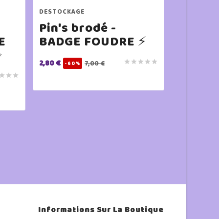
DESTOCKAGE
DESTOCKAG
Pin's brodé -
Pin's 
E
BADGE FOUDRE ⚡
BADGE
✨
🔮
2,80 €





7,00 €
-60%
2,80 €



-60
Informations Sur La Boutique