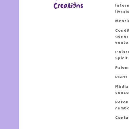
Infor
livrai
Menti
Condi
génér
vente
L'hist
Spirit
Paiem
RGPD
Médiat
conso
Retou
remb
Conta