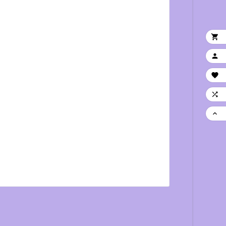




