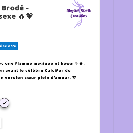
 Brodé -
sexe 🔥💖
mise 60%
ec une flamme magique et kawaï ✨🔥.
n avant le célèbre Calcifer du
n version cœur plein d’amour. 💖
