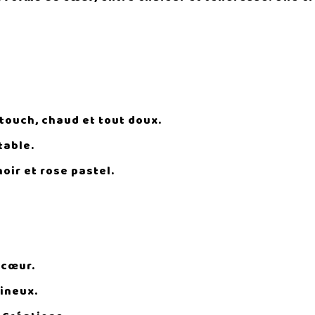
-touch, chaud et tout doux.
table.
noir et rose pastel.
 cœur.
mineux.