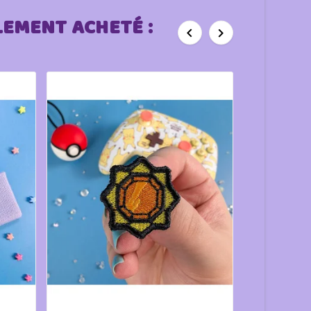
LEMENT ACHETÉ :

