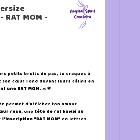
versize
 - RAT MOM -
urs petits bruits de pas, tu craques à
t ton cœur fond devant leurs câlins en
ent une RAT MOM.
🐀💗
te permet d’afficher ton amour
œur rose
, une
tête de rat kawaï au
t
l’inscription “RAT MOM”
en lettres