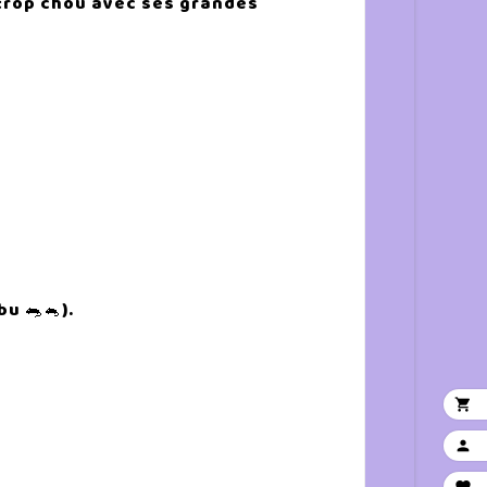
 trop chou avec ses grandes
u 🐀🐁).

