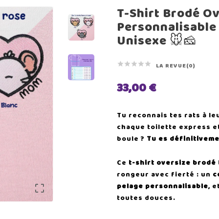
T-Shirt Brodé O
Personnalisable
Unisexe 🐭🧀





LA REVUE(0)
33,00 €
Tu reconnais tes rats à le
chaque toilette express e
boule ?
Tu es définitivem
Ce
t-shirt oversize brodé
rongeur avec fierté : un
c
pelage personnalisable
, e

toutes douces.