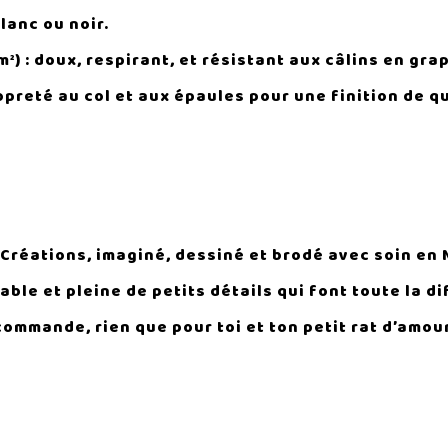
lanc ou noir.
²) : doux, respirant, et résistant aux câlins en gra
preté au col et aux épaules pour une finition de qu
t Créations, imaginé, dessiné et brodé avec soin en
ble et pleine de petits détails qui font toute la d
commande, rien que pour toi et ton petit rat d’amour