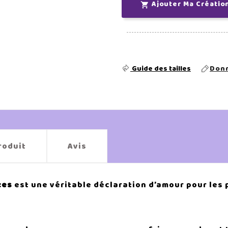
Ajouter Ma Créatio

Guide des tailles
Donn
roduit
Avis
tes
est une véritable déclaration d’amour pour les p