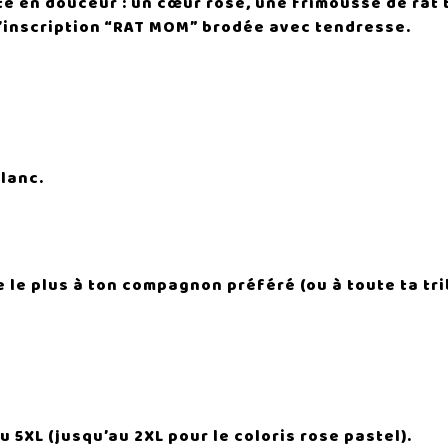
te en douceur : un cœur rose, une frimousse de rat
t l’inscription “RAT MOM” brodée avec tendresse.
blanc.
 le plus à ton compagnon préféré (ou à toute ta trib
 5XL (jusqu’au 2XL pour le coloris rose pastel).