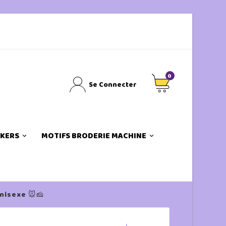
0
Se Connecter
CKERS
MOTIFS BRODERIE MACHINE
nisexe 🐭🧀