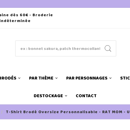
aine dès 60€ - Broderie
 indéterminée
 BRODÉS
PAR THÈME
PAR PERSONNAGES
STI
DESTOCKAGE
CONTACT
T-Shirt Brodé Oversize Personnalisable - RAT MOM - U