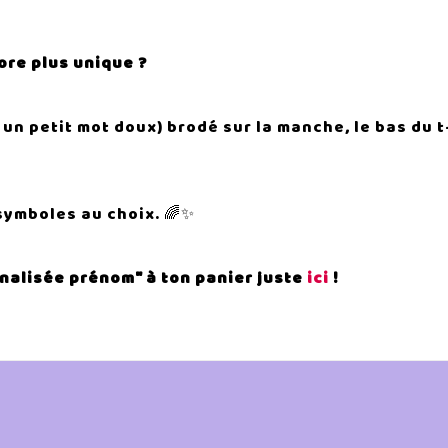
ore plus unique ?
un petit mot doux) brodé sur la manche, le bas du t
 symboles au choix. 🌈✨
nnalisée prénom" à ton panier juste
ici
!