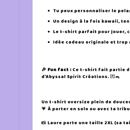
Tu peux personnaliser le pelag
Un design à la fois kawaii, te
Le t-shirt parfait pour jouer,
Idée cadeau originale et trop
🎉 Fun fact :
Ce t-shirt fait partie
d’Abyssal Spirit Créations. 💌🐀
Un t-shirt oversize plein de douce
💗 À porter en solo ou avec ta tribu
📸 Laure porte une taille 2XL (sa ta