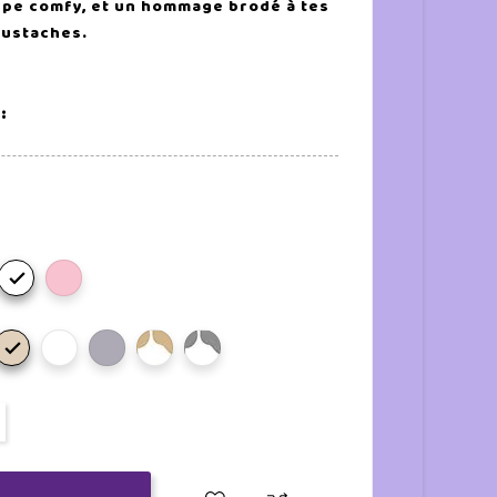
upe comfy, et un hommage brodé à tes
ustaches.
:

