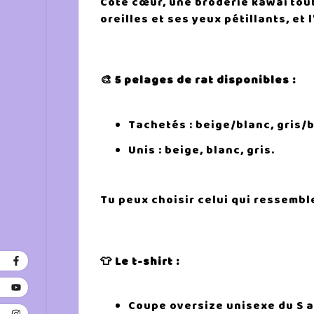
Côté cœur, une broderie kawaï tou
oreilles et ses yeux pétillants, e
🎨 5 pelages de rat disponibles :
Tachetés : beige/blanc, gris/
Unis : beige, blanc, gris.
Tu peux choisir celui qui ressemble
👕 Le t-shirt :
Coupe oversize unisexe du S au