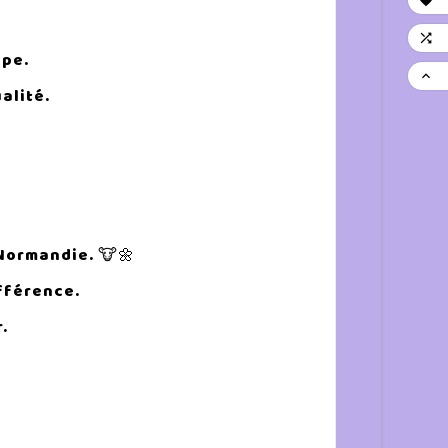


ppe.

alité.
 Normandie. 🐮🌼
ifférence.
.