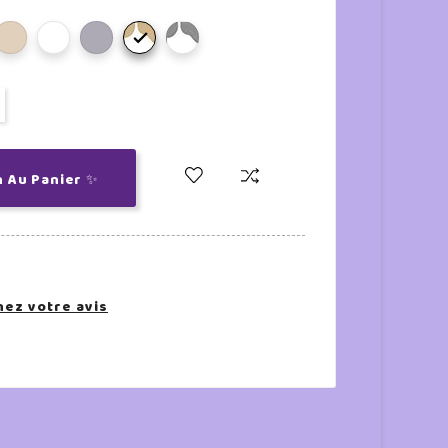

n Au Panier ✨
ez votre avis