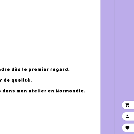
ndre dès le premier regard.
r de qualité.
ns dans mon atelier en Normandie.


