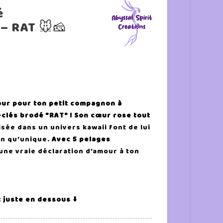
é
 – RAT 🐭🧀
our pour ton petit compagnon à
clés brodé "RAT" ! Son cœur rose tout
isée dans un univers kawaii font de lui
on qu’unique.
Avec 5 pelages
une vraie déclaration d’amour à ton
 juste en dessous ⬇️