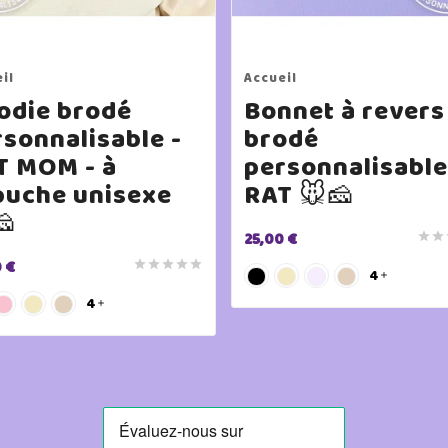
il
Accueil
odie brodé
Bonnet à revers
sonnalisable -
brodé
T MOM - à
personnalisable
puche unisexe
RAT 🐭🧀
🧀
25,00 €


 €





4

4
