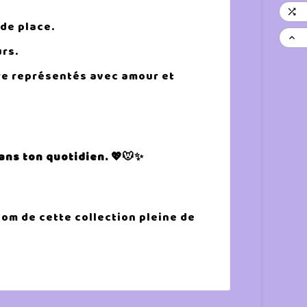

 de place.

urs.
re représentés avec amour et
ans ton quotidien. 💖🐭✨
nom de cette collection pleine de