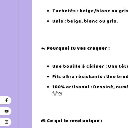
Tachetés : beige/blanc ou gri
Unis : beige, blanc ou gris.
🐁 Pourquoi tu vas craquer :
Une bouille à câliner : Une tê
Fils ultra résistants : Une bro
100% artisanal : Dessiné, num
🐮🌼
🧀 Ce qui le rend unique :