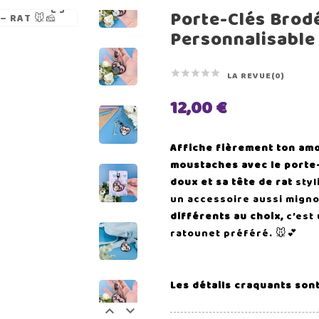

Porte-Clés Brod
Personnalisable





LA REVUE(0)
12,00 €
Affiche fièrement ton am
moustaches avec le porte-
doux et sa tête de rat
styl
un accessoire aussi mign
différents au choix,
c’est 
ratounet préféré. 🐭💕
Les détails craquants sont

