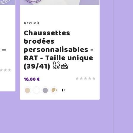
Accueil
Accueil
Chaussettes
Patch 
brodées
thermo
 –
personnalisables -
person
RAT - Taille unique
RAT 🐭
(39/41) 🐭🧀
10,00 €



16,00 €





1
