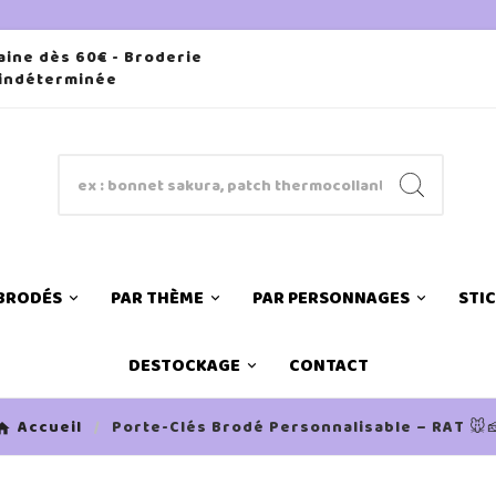
aine dès 60€ - Broderie
 indéterminée
 BRODÉS
PAR THÈME
PAR PERSONNAGES
STI
DESTOCKAGE
CONTACT
Accueil
Porte-Clés Brodé Personnalisable – RAT 🐭