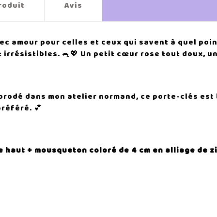
roduit
Avis
ec amour pour celles et ceux qui savent à quel poin
rrésistibles. 🐀💖 Un petit cœur rose tout doux, un
!
brodé dans mon atelier normand, ce porte-clés est 
préféré. 💕
m de haut + mousqueton coloré de 4 cm en alliage de z