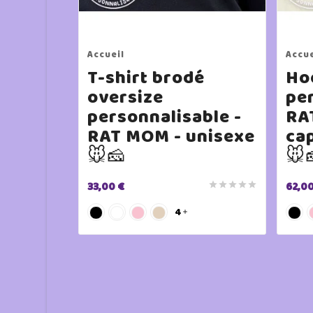
Accueil
Accue
T-shirt brodé
Ho
oversize
per
personnalisable -
RA
RAT MOM - unisexe
ca
🐭🧀
🐭
33,00 €
62,00





4
