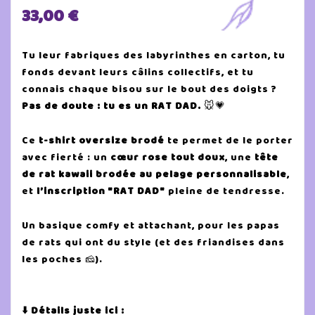
33,00 €
Tu leur fabriques des labyrinthes en carton, tu
fonds devant leurs câlins collectifs, et tu
connais chaque bisou sur le bout des doigts ?
Pas de doute : tu es un RAT DAD.
🐭💗
Ce
t-shirt oversize brodé
te permet de le porter
avec fierté : un
cœur rose tout doux
, une
tête
de rat kawaii brodée au pelage personnalisable
,
et
l’inscription "RAT DAD"
pleine de tendresse.
Un basique comfy et attachant, pour les papas
de rats qui ont du style (et des friandises dans
les poches 🧀).
⬇️ Détails juste ici :