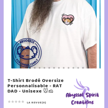
T-Shirt Brodé Oversize
Personnalisable - RAT
DAD - Unisexe 🐭🧀





LA REVUE(0)