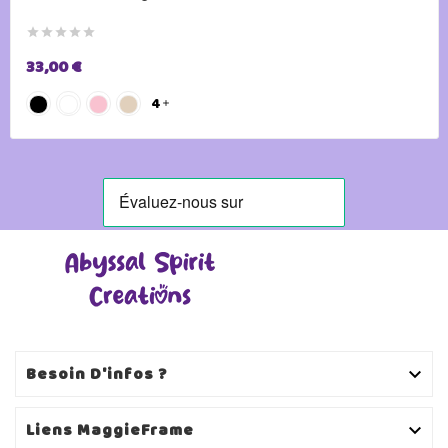





33,00 €
4

Besoin D'infos ?

Liens MaggieFrame
